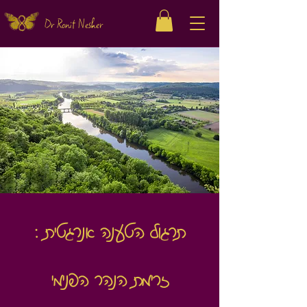
Dr Ronit Nesher
תרגול הטענה אנרגטית :
זרימת הנהר הפנימי