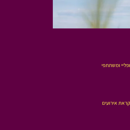
פליי ומשתתפי
ם ולקראת אירועים