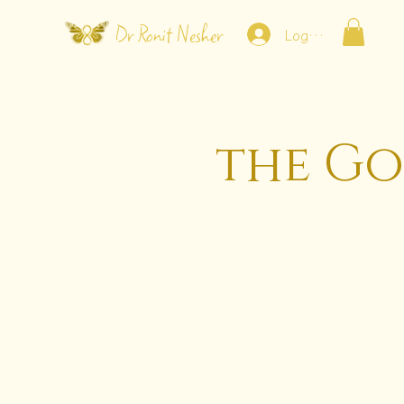
Dr Ronit Nesher
Log In
the Go