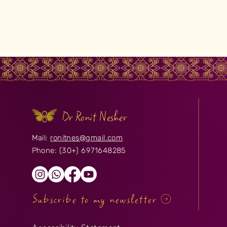
Dr Ronit Nesher
Mail:
ronitnes@gmail.com
Phone: (30+) 6971648285
Subscribe to my newsletter